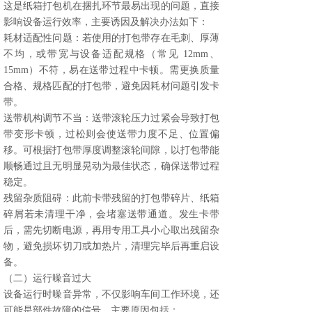
这是纸箱打包机在捆扎环节最易出现的问题，直接
影响设备运行效率，主要诱因及解决办法如下：
耗材适配性问题：若使用的打包带存在毛刺、厚薄
不均，或带宽与设备适配规格（常见 12mm、
15mm）不符，易在送带过程中卡顿。需更换质量
合格、规格匹配的打包带，避免因耗材问题引发卡
带。
送带机构调节不当：送带滚轮压力过紧会导致打包
带变形卡顿，过松则会使送带力度不足、位置偏
移。可根据打包带厚度调整滚轮间隙，以打包带能
顺畅通过且无明显晃动为最佳状态，确保送带过程
稳定。
残留杂质阻碍：此前卡带残留的打包带碎片、纸箱
碎屑若未清理干净，会堵塞送带通道。发生卡带
后，需先切断电源，再用专用工具小心取出残留杂
物，避免损坏切刀或加热片，清理完毕后再重启设
备。
（二）运行噪音过大
设备运行时噪音异常，不仅影响车间工作环境，还
可能是部件故障的信号，主要原因包括：