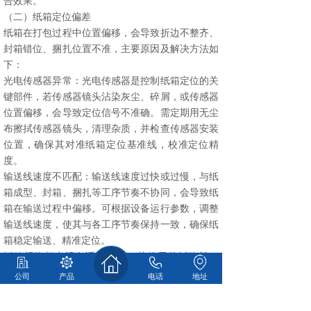
合效果。
（二）纸箱定位偏差
纸箱在打包过程中位置偏移，会导致折边不整齐、
封箱错位、捆扎位置不准，主要原因及解决方法如
下：
光电传感器异常：光电传感器是控制纸箱定位的关
键部件，若传感器镜头沾染灰尘、碎屑，或传感器
位置偏移，会导致定位信号不准确。需定期用无尘
布擦拭传感器镜头，清理杂质，并检查传感器安装
位置，确保其对准纸箱定位基准线，校准定位精
度。
输送线速度不匹配：输送线速度过快或过慢，与纸
箱成型、封箱、捆扎等工序节奏不协同，会导致纸
箱在输送过程中偏移。可根据设备运行参数，调整
输送线速度，使其与各工序节奏保持一致，确保纸
箱稳定输送、精准定位。
纸箱规格超出设备适配范围：若使用的纸箱长、
宽、高尺寸超出设备预设的适配范围，设备无法正
公司
产品
电话
地址
常调整定位机构，会导致定位偏差。需确认设备的
纸箱尺寸适配范围，选择符合规格的纸箱，或在设